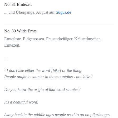
No. 31 Erntezeit
... und Übergänge. August auf
frugus.de
No. 30 Wilde Ernte
Erntefeste. Eidgenossen. Frauendreißiger. Kräuterbuschen.
Erntezeit.
...
“I don't like either the word [hike] or the thing.
People ought to saunter in the mountains - not 'hike!'
Do you know the origin of that word saunter?
It's a beautiful word.
Away back in the middle ages people used to go on pilgrimages